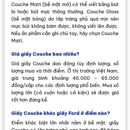
Couche Matt (bề mặt mờ) có thể viết bằng bút
bi hoặc bút mực thông thường. Couche Gloss
(bề mặt bóng) do lớp tráng phủ quá mịn nên
mực bút không bám được, không viết lên được.
Nếu ấn phẩm cần ghi chú tay, hãy chọn Couche
Matt.
Giá giấy Couche bao nhiêu?
Giá giấy Couche dao động tùy định lượng, số
lượng mua và thời điểm. Ở thị trường Việt Nam,
giá trung bình khoảng 45.000 – 65.000
đồng/xấp cho các định lượng phổ biến. Mua số
lượng lớn (cả cuộn hoặc cả kiện) sẽ được giá
tốt hơn đáng kể.
Giấy Couche khác giấy Ford ở điểm nào?
Điểm khác biệt lớn nhất nằm ở bề mặt: giấy
Couche có lớp tráng phủ cao lanh tạo độ bóng