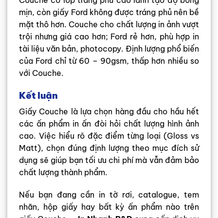
mịn, còn giấy Ford không được tráng phủ nên bề
mặt thô hơn. Couche cho chất lượng in ảnh vượt
trội nhưng giá cao hơn; Ford rẻ hơn, phù hợp in
tài liệu văn bản, photocopy. Định lượng phổ biến
của Ford chỉ từ 60 – 90gsm, thấp hơn nhiều so
với Couche.
Kết luận
Giấy Couche là lựa chọn hàng đầu cho hầu hết
các ấn phẩm in ấn đòi hỏi chất lượng hình ảnh
cao. Việc hiểu rõ đặc điểm từng loại (Gloss vs
Matt), chọn đúng định lượng theo mục đích sử
dụng sẽ giúp bạn tối ưu chi phí mà vẫn đảm bảo
chất lượng thành phẩm.
Nếu bạn đang cần in tờ rơi, catalogue, tem
nhãn, hộp giấy hay bất kỳ ấn phẩm nào trên