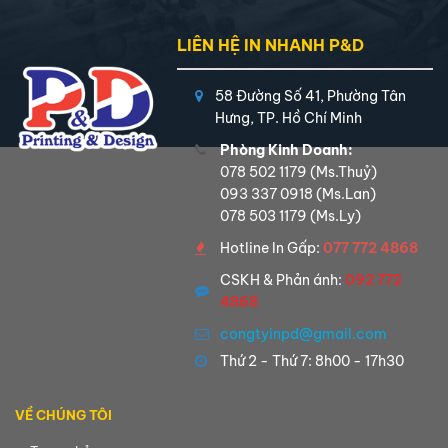
LIÊN HỆ IN NHANH P&D
58 Đường Số 41, Phường Tân
Hưng, TP. Hồ Chí Minh
Phòng Kinh Doanh:
078 502 1179
(Ms.Thuỷ)
093 337 0918
(Ms.Lan)
078 503 1179
(Ms.Ly)
Hotline In Gấp:
077 772 4868
CSKH & Phản ánh:
092 772
4868
congtyinpd@gmail.com
Thứ 2 - Thứ 7: 8h00 - 17h30
VỀ CHÚNG TÔI