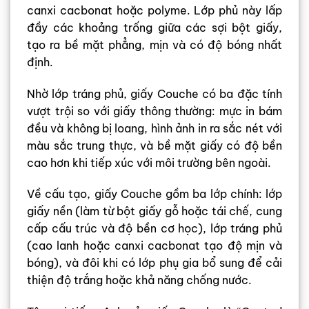
canxi cacbonat hoặc polyme. Lớp phủ này lấp
đầy các khoảng trống giữa các sợi bột giấy,
tạo ra bề mặt phẳng, mịn và có độ bóng nhất
định.
Nhờ lớp tráng phủ, giấy Couche có ba đặc tính
vượt trội so với giấy thông thường: mực in bám
đều và không bị loang, hình ảnh in ra sắc nét với
màu sắc trung thực, và bề mặt giấy có độ bền
cao hơn khi tiếp xúc với môi trường bên ngoài.
Về cấu tạo, giấy Couche gồm ba lớp chính: lớp
giấy nền (làm từ bột giấy gỗ hoặc tái chế, cung
cấp cấu trúc và độ bền cơ học), lớp tráng phủ
(cao lanh hoặc canxi cacbonat tạo độ mịn và
bóng), và đôi khi có lớp phụ gia bổ sung để cải
thiện độ trắng hoặc khả năng chống nước.